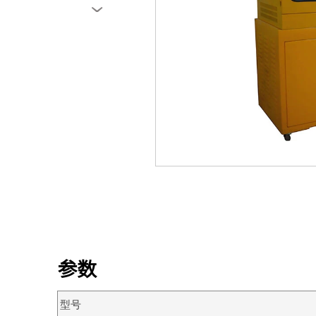
›
参数
型号